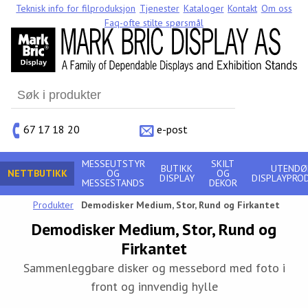
Teknisk info for filproduksjon
Tjenester
Kataloger
Kontakt
Om oss
Faq-ofte stilte spørsmål
Search
for:
67 17 18 20
e-post
MESSEUTSTYR
SKILT
BUTIKK
UTENDØ
NETTBUTIKK
OG
OG
DISPLAY
DISPLAYPRO
MESSESTANDS
DEKOR
Produkter
Demodisker Medium, Stor, Rund og Firkantet
Demodisker Medium, Stor, Rund og
Firkantet
Sammenleggbare disker og messebord med foto i
front og innvendig hylle