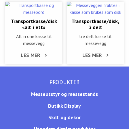
Transportkasse/disk
Transportkasse/disk,
«alt i ett»
3 delt
All in one kasse til
tre delt kasse til
messevegg
messevegg
LES MER
LES MER
PRODUKTER
Messeutstyr og messestands
Butikk Display
Skilt og dekor
Utendørs displayprodukter