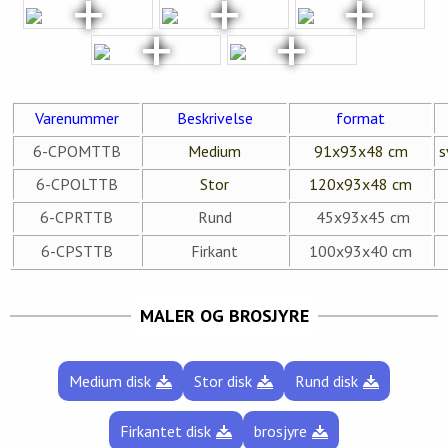
Varenummer
Beskrivelse
format
6-CPOMTTB
Medium
91x93x48 cm
s
6-CPOLTTB
Stor
120x93x48 cm
6-CPRTTB
Rund
45x93x45 cm
6-CPSTTB
Firkant
100x93x40 cm
MALER OG BROSJYRE
Medium disk
Stor disk
Rund disk
Firkantet disk
brosjyre