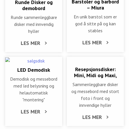
Barstoler og barbord
Runde Disker og
– Miura
demobord
En unik barstol som er
Runde sammenleggbare
god å sitte på og kan
disker med innvendig
stables
hyller
LES MER
LES MER
Resepsjonsdisker:
LED Demodisk
Mini, Midi og Maxi,
Demodisk og messebord
Sammenleggbare disker
med led belysning og
og messebord med stort
helautomatisk
foto i front og
"montering"
innvendige hyller
LES MER
LES MER