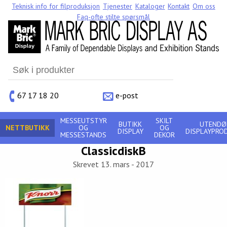
Teknisk info for filproduksjon
Tjenester
Kataloger
Kontakt
Om oss
Faq-ofte stilte spørsmål
Search
for:
67 17 18 20
e-post
MESSEUTSTYR
SKILT
BUTIKK
UTENDØ
NETTBUTIKK
OG
OG
DISPLAY
DISPLAYPRO
MESSESTANDS
DEKOR
ClassicdiskB
Skrevet 13. mars - 2017