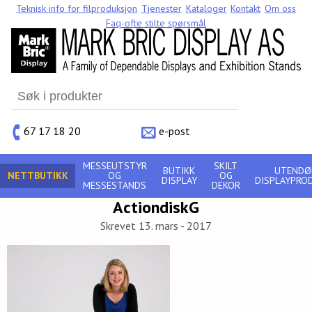
Teknisk info for filproduksjon
Tjenester
Kataloger
Kontakt
Om oss
Faq-ofte stilte spørsmål
Search
for:
67 17 18 20
e-post
MESSEUTSTYR
SKILT
BUTIKK
UTENDØ
NETTBUTIKK
OG
OG
DISPLAY
DISPLAYPRO
MESSESTANDS
DEKOR
ActiondiskG
Skrevet 13. mars - 2017