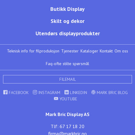
Butikk Display
Skilt og dekor
Utendørs displayprodukter
Teknisk info for filproduksjon
Tjenester
Kataloger
Kontakt
Om oss
Faq-ofte stilte spørsmål
FILEMAIL
FACEBOOK
INSTAGRAM
LINKEDIN
MARK BRIC BLOG
YOUTUBE
Mark Bric Display AS
Tlf: 67 17 18 20
firma@markbric.no