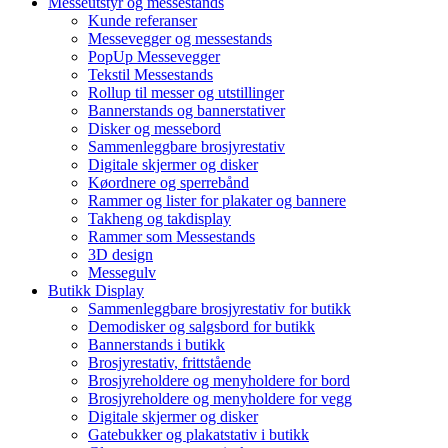
Messeutstyr og messestands
Kunde referanser
Messevegger og messestands
PopUp Messevegger
Tekstil Messestands
Rollup til messer og utstillinger
Bannerstands og bannerstativer
Disker og messebord
Sammenleggbare brosjyrestativ
Digitale skjermer og disker
Køordnere og sperrebånd
Rammer og lister for plakater og bannere
Takheng og takdisplay
Rammer som Messestands
3D design
Messegulv
Butikk Display
Sammenleggbare brosjyrestativ for butikk
Demodisker og salgsbord for butikk
Bannerstands i butikk
Brosjyrestativ, frittstående
Brosjyreholdere og menyholdere for bord
Brosjyreholdere og menyholdere for vegg
Digitale skjermer og disker
Gatebukker og plakatstativ i butikk