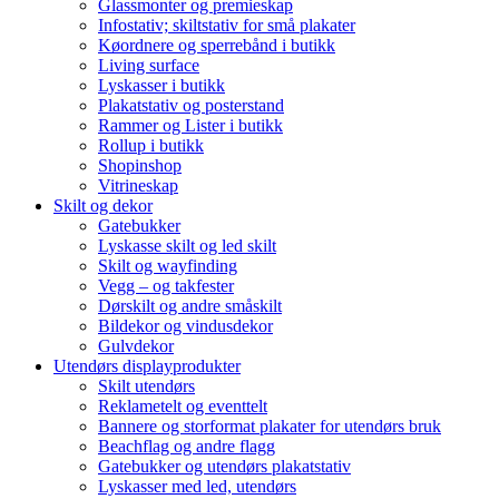
Glassmonter og premieskap
Infostativ; skiltstativ for små plakater
Køordnere og sperrebånd i butikk
Living surface
Lyskasser i butikk
Plakatstativ og posterstand
Rammer og Lister i butikk
Rollup i butikk
Shopinshop
Vitrineskap
Skilt og dekor
Gatebukker
Lyskasse skilt og led skilt
Skilt og wayfinding
Vegg – og takfester
Dørskilt og andre småskilt
Bildekor og vindusdekor
Gulvdekor
Utendørs displayprodukter
Skilt utendørs
Reklametelt og eventtelt
Bannere og storformat plakater for utendørs bruk
Beachflag og andre flagg
Gatebukker og utendørs plakatstativ
Lyskasser med led, utendørs