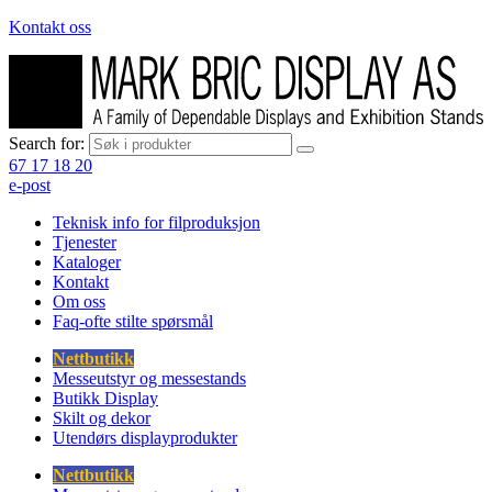
Kontakt oss
Search for:
67 17 18 20
e-post
Teknisk info for filproduksjon
Tjenester
Kataloger
Kontakt
Om oss
Faq-ofte stilte spørsmål
Nettbutikk
Messeutstyr og messestands
Butikk Display
Skilt og dekor
Utendørs displayprodukter
Nettbutikk