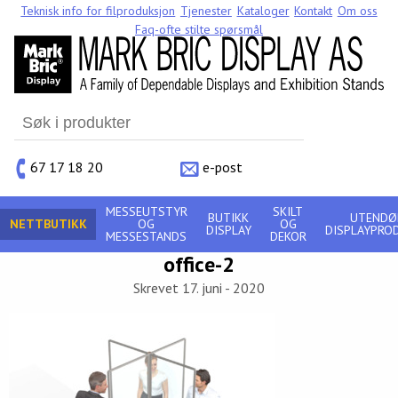
Teknisk info for filproduksjon
Tjenester
Kataloger
Kontakt
Om oss
Faq-ofte stilte spørsmål
Search
for:
67 17 18 20
e-post
MESSEUTSTYR
SKILT
BUTIKK
UTENDØ
NETTBUTIKK
OG
OG
DISPLAY
DISPLAYPRO
MESSESTANDS
DEKOR
office-2
Skrevet 17. juni - 2020