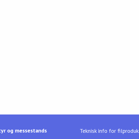
yr og messestands
Teknisk info for filprodu