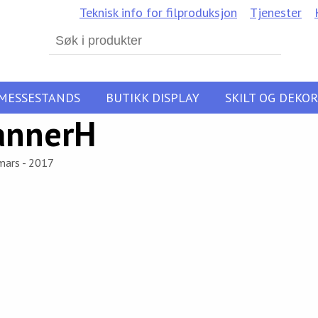
Teknisk info for filproduksjon
Tjenester
Search
for:
MESSESTANDS
BUTIKK DISPLAY
SKILT OG DEKOR
annerH
mars - 2017