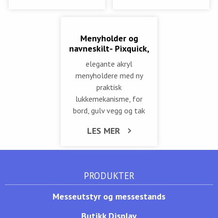
Menyholder og
navneskilt- Pixquick,
elegante akryl
menyholdere med ny
praktisk
lukkemekanisme, for
bord, gulv vegg og tak
LES MER
PRODUKTER
Messeutstyr og messestands
Butikk Display