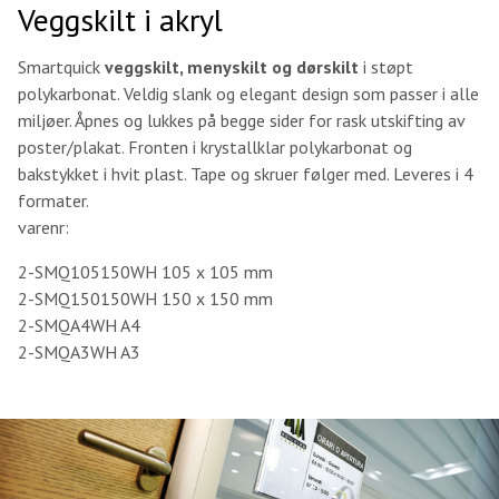
Veggskilt i akryl
Smartquick
veggskilt, menyskilt og dørskilt
i støpt
polykarbonat. Veldig slank og elegant design som passer i alle
miljøer. Åpnes og lukkes på begge sider for rask utskifting av
poster/plakat. Fronten i krystallklar polykarbonat og
bakstykket i hvit plast. Tape og skruer følger med. Leveres i 4
formater.
varenr:
2-SMQ105150WH 105 x 105 mm
2-SMQ150150WH 150 x 150 mm
2-SMQA4WH A4
2-SMQA3WH A3