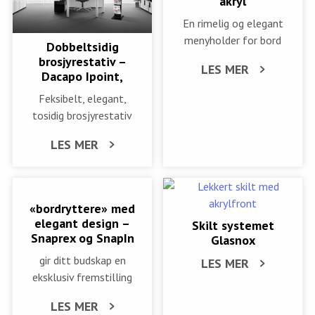
akryl
En rimelig og elegant
menyholder for bord
Dobbeltsidig
brosjyrestativ –
LES MER
Dacapo Ipoint,
Feksibelt, elegant,
tosidig brosjyrestativ
LES MER
«bordryttere» med
elegant design –
Skilt systemet
Snaprex og SnapIn
Glasnox
gir ditt budskap en
LES MER
eksklusiv fremstilling
LES MER