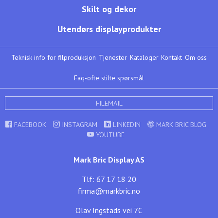
Skilt og dekor
Utendørs displayprodukter
Teknisk info for filproduksjon
Tjenester
Kataloger
Kontakt
Om oss
Faq-ofte stilte spørsmål
FILEMAIL
FACEBOOK
INSTAGRAM
LINKEDIN
MARK BRIC BLOG
YOUTUBE
Mark Bric Display AS
Tlf: 67 17 18 20
firma@markbric.no
Olav Ingstads vei 7C