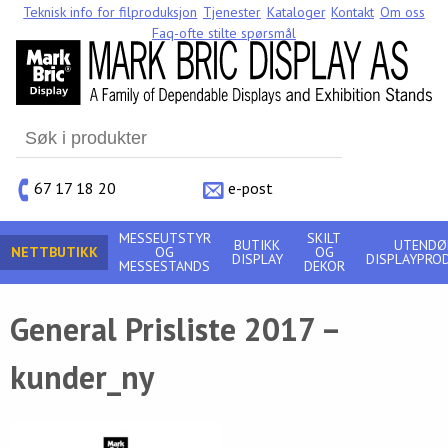
Teknisk info for filproduksjon
Tjenester
Kataloger
Kontakt
Om oss
Faq-ofte stilte spørsmål
Search
for:
67 17 18 20
e-post
MESSEUTSTYR
SKILT
BUTIKK
UTENDØ
NETTBUTIKK
OG
OG
DISPLAY
DISPLAYPRO
MESSESTANDS
DEKOR
General Prisliste 2017 –
kunder_ny