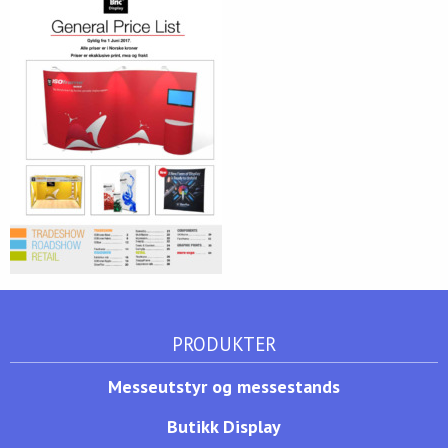
PRODUKTER
Messeutstyr og messestands
Butikk Display