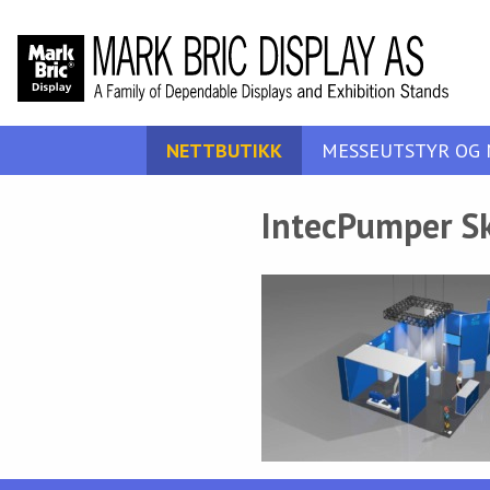
NETTBUTIKK
MESSEUTSTYR OG 
IntecPumper Sk