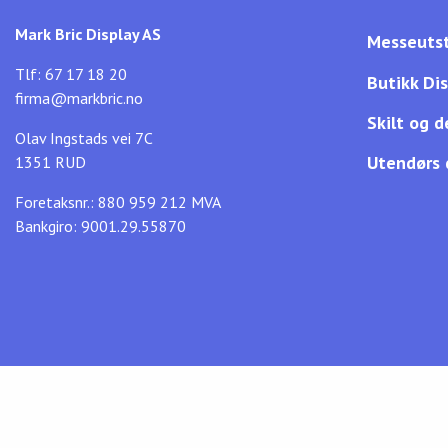
Mark Bric Display AS
Messeutst
Tlf: 67 17 18 20
Butikk Di
firma@markbric.no
Skilt og d
Olav Ingstads vei 7C
Utendørs 
1351 RUD
Foretaksnr.: 880 959 212 MVA
Bankgiro: 9001.29.55870