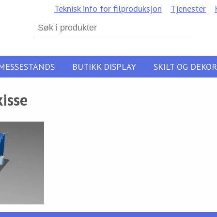
Teknisk info for filproduksjon
Tjenester
Search
for:
MESSESTANDS
BUTIKK DISPLAY
SKILT OG DEKOR
isse