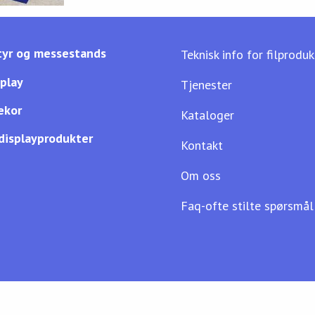
yr og messestands
Teknisk info for filprodu
splay
Tjenester
ekor
Kataloger
displayprodukter
Kontakt
Om oss
Faq-ofte stilte spørsmål