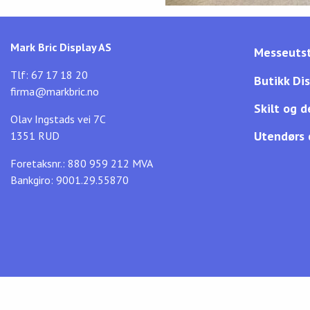
Mark Bric Display AS
Messeutst
Tlf: 67 17 18 20
Butikk Di
firma@markbric.no
Skilt og d
Olav Ingstads vei 7C
Utendørs 
1351 RUD
Foretaksnr.: 880 959 212 MVA
Bankgiro: 9001.29.55870