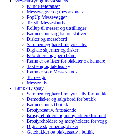
Messeutstyr og messestands
Kunde referanser
Messevegger og messestands
PopUp Messevegger
Tekstil Messestands
Rollup til messer og utstillinger
Bannerstands og bannerstativer
Disker og messebord
Sammenleggbare brosjyrestativ
Digitale skjermer og disker
Køordnere og sperrebånd
Rammer og lister for plakater og bannere
Takheng og takdisplay
Rammer som Messestands
3D design
Messegulv
Butikk Display
Sammenleggbare brosjyrestativ for butikk
Demodisker og salgsbord for butikk
Bannerstands i butikk
Brosjyrestativ, frittstående
Brosjyreholdere og menyholdere for bord
Brosjyreholdere og menyholdere for vegg
Digitale skjermer og disker
Gatebukker og plakatstativ i butikk