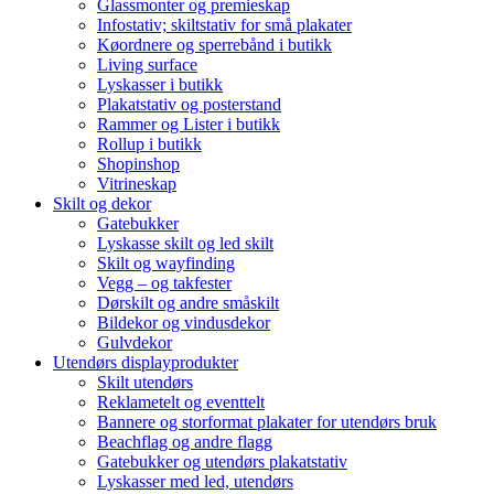
Glassmonter og premieskap
Infostativ; skiltstativ for små plakater
Køordnere og sperrebånd i butikk
Living surface
Lyskasser i butikk
Plakatstativ og posterstand
Rammer og Lister i butikk
Rollup i butikk
Shopinshop
Vitrineskap
Skilt og dekor
Gatebukker
Lyskasse skilt og led skilt
Skilt og wayfinding
Vegg – og takfester
Dørskilt og andre småskilt
Bildekor og vindusdekor
Gulvdekor
Utendørs displayprodukter
Skilt utendørs
Reklametelt og eventtelt
Bannere og storformat plakater for utendørs bruk
Beachflag og andre flagg
Gatebukker og utendørs plakatstativ
Lyskasser med led, utendørs