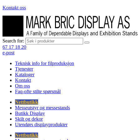
Kontakt oss
Search for:
67 17 18 20
e-post
Teknisk info for filproduksjon
Tjenester
Kataloger
Kontakt
Om oss
Faq-ofte stilte spørsmål
Nettbutikk
Messeutstyr og messestands
Butikk Display
Skilt og dekor
Utendørs displayprodukter
Nettbutikk