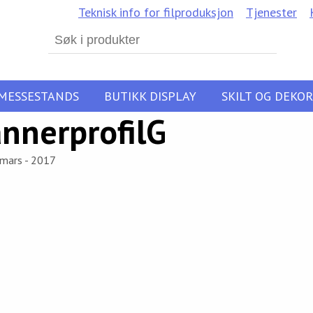
Teknisk info for filproduksjon
Tjenester
Search
for:
MESSESTANDS
BUTIKK DISPLAY
SKILT OG DEKOR
nnerprofilG
 mars - 2017