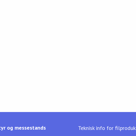
yr og messestands
Teknisk info for filprodu