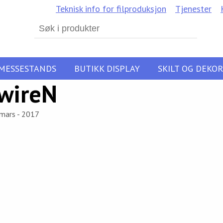
Teknisk info for filproduksjon
Tjenester
Search
for:
MESSESTANDS
BUTIKK DISPLAY
SKILT OG DEKOR
wireN
 mars - 2017