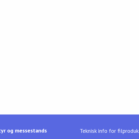
yr og messestands
Teknisk info for filprodu