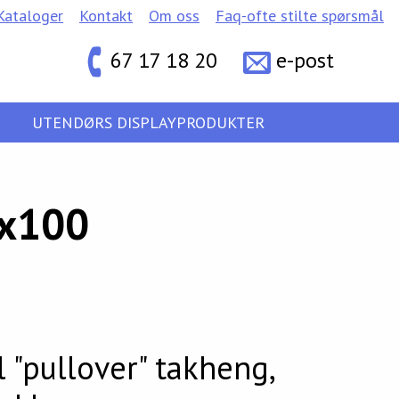
Kataloger
Kontakt
Om oss
Faq-ofte stilte spørsmål
67 17 18 20
e-post
UTENDØRS DISPLAYPRODUKTER
0x100
l "pullover" takheng,