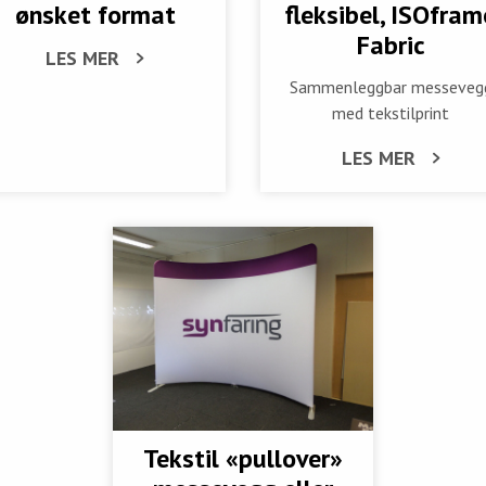
ønsket format
fleksibel, ISOfram
Fabric
LES MER
Sammenleggbar messeveg
med tekstilprint
LES MER
Tekstil «pullover»