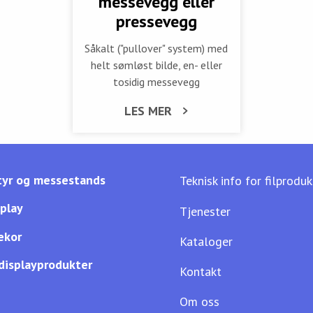
messevegg eller
pressevegg
Såkalt ("pullover" system) med
helt sømløst bilde, en- eller
tosidig messevegg
LES MER
yr og messestands
Teknisk info for filprodu
splay
Tjenester
ekor
Kataloger
displayprodukter
Kontakt
Om oss