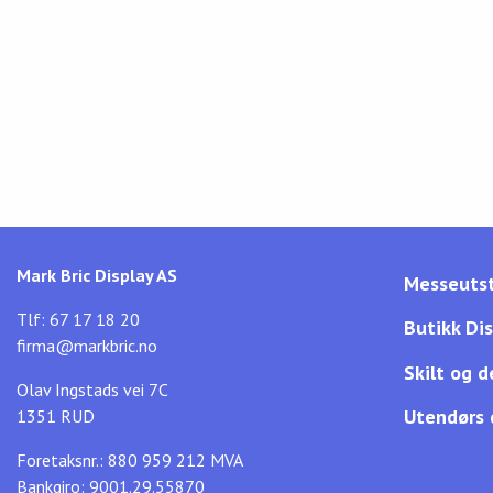
Mark Bric Display AS
Messeutst
Tlf: 67 17 18 20
Butikk Di
firma@markbric.no
Skilt og d
Olav Ingstads vei 7C
Utendørs 
1351 RUD
Foretaksnr.: 880 959 212 MVA
Bankgiro: 9001.29.55870