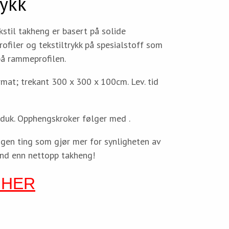
rykk
kstil takheng er basert på solide
ofiler og tekstiltrykk på spesialstoff som
på rammeprofilen.
mat; trekant 300 x 300 x 100cm. Lev. tid
 duk. Opphengskroker følger med .
ngen ting som gjør mer for synligheten av
nd enn nettopp takheng!
 HER