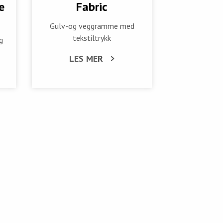
e
Fabric
Gulv-og veggramme med
tekstiltrykk
g
LES MER