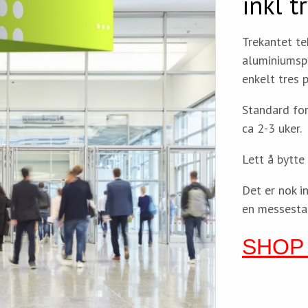
inkl t
Trekantet te
aluminiumspr
enkelt tres 
Standard for
ca 2-3 uker.
Lett å bytte
Det er nok i
en messesta
SHOP