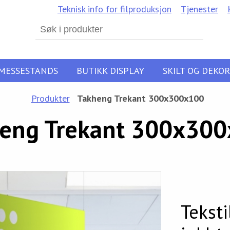
Teknisk info for filproduksjon
Tjenester
Search
for:
MESSESTANDS
BUTIKK DISPLAY
SKILT OG DEKOR
Produkter
Takheng Trekant 300x300x100
eng Trekant 300x30
Teksti