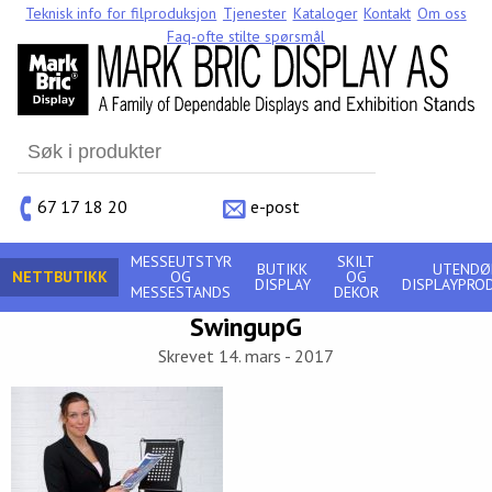
Teknisk info for filproduksjon
Tjenester
Kataloger
Kontakt
Om oss
Faq-ofte stilte spørsmål
Search
for:
67 17 18 20
e-post
MESSEUTSTYR
SKILT
BUTIKK
UTENDØ
NETTBUTIKK
OG
OG
DISPLAY
DISPLAYPRO
MESSESTANDS
DEKOR
SwingupG
Skrevet 14. mars - 2017