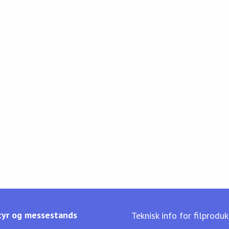
yr og messestands
Teknisk info for filprodu