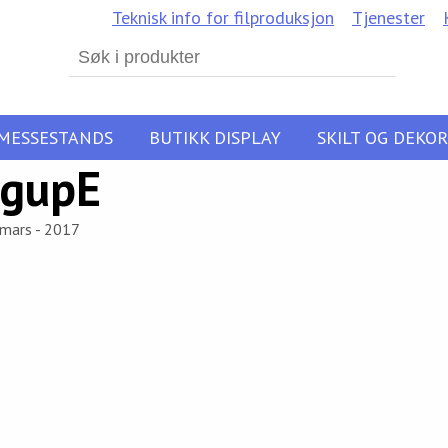
Teknisk info for filproduksjon
Tjenester
Search
for:
MESSESTANDS
BUTIKK DISPLAY
SKILT OG DEKOR
gupE
 mars - 2017