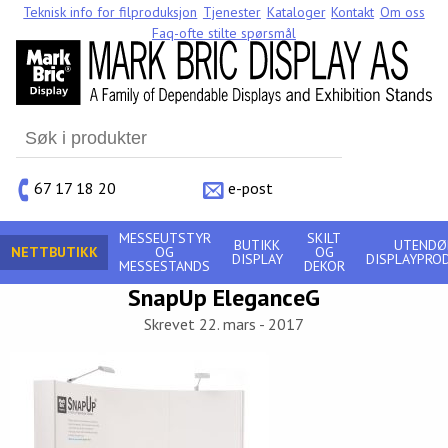
Teknisk info for filproduksjon
Tjenester
Kataloger
Kontakt
Om oss
Faq-ofte stilte spørsmål
Search
for:
67 17 18 20
e-post
MESSEUTSTYR
SKILT
BUTIKK
UTENDØ
NETTBUTIKK
OG
OG
DISPLAY
DISPLAYPRO
MESSESTANDS
DEKOR
SnapUp EleganceG
Skrevet 22. mars - 2017