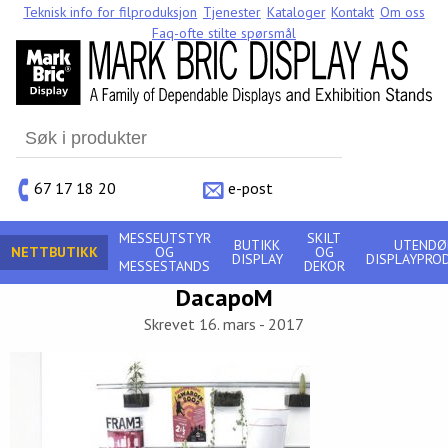
Teknisk info for filproduksjon
Tjenester
Kataloger
Kontakt
Om oss
Faq-ofte stilte spørsmål
Search
for:
67 17 18 20
e-post
MESSEUTSTYR
SKILT
BUTIKK
UTENDØ
NETTBUTIKK
OG
OG
DISPLAY
DISPLAYPRO
MESSESTANDS
DEKOR
DacapoM
Skrevet 16. mars - 2017