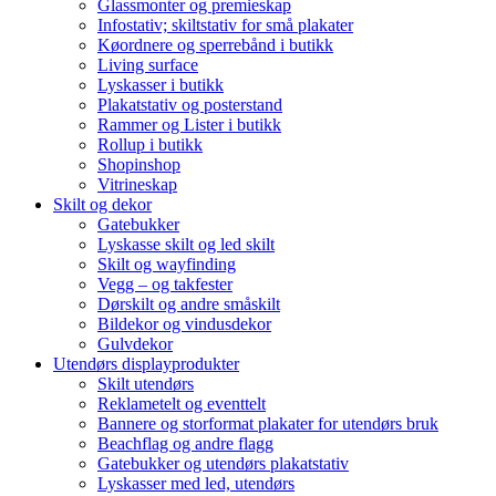
Glassmonter og premieskap
Infostativ; skiltstativ for små plakater
Køordnere og sperrebånd i butikk
Living surface
Lyskasser i butikk
Plakatstativ og posterstand
Rammer og Lister i butikk
Rollup i butikk
Shopinshop
Vitrineskap
Skilt og dekor
Gatebukker
Lyskasse skilt og led skilt
Skilt og wayfinding
Vegg – og takfester
Dørskilt og andre småskilt
Bildekor og vindusdekor
Gulvdekor
Utendørs displayprodukter
Skilt utendørs
Reklametelt og eventtelt
Bannere og storformat plakater for utendørs bruk
Beachflag og andre flagg
Gatebukker og utendørs plakatstativ
Lyskasser med led, utendørs