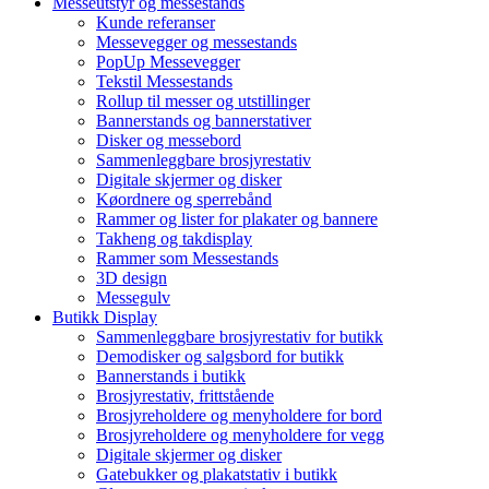
Messeutstyr og messestands
Kunde referanser
Messevegger og messestands
PopUp Messevegger
Tekstil Messestands
Rollup til messer og utstillinger
Bannerstands og bannerstativer
Disker og messebord
Sammenleggbare brosjyrestativ
Digitale skjermer og disker
Køordnere og sperrebånd
Rammer og lister for plakater og bannere
Takheng og takdisplay
Rammer som Messestands
3D design
Messegulv
Butikk Display
Sammenleggbare brosjyrestativ for butikk
Demodisker og salgsbord for butikk
Bannerstands i butikk
Brosjyrestativ, frittstående
Brosjyreholdere og menyholdere for bord
Brosjyreholdere og menyholdere for vegg
Digitale skjermer og disker
Gatebukker og plakatstativ i butikk