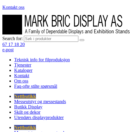
Kontakt oss
Search for:
67 17 18 20
e-post
Teknisk info for filproduksjon
Tjenester
Kataloger
Kontakt
Om oss
Faq-ofte stilte spørsmål
Nettbutikk
Messeutstyr og messestands
Butikk Display
Skilt og dekor
Utendørs displayprodukter
Nettbutikk