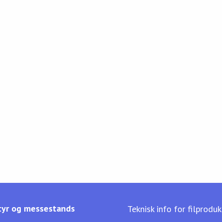
yr og messestands
Teknisk info for filprodu