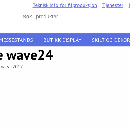
Teknisk info for filproduksjon
Tjenester
Search
for:
MESSESTANDS
BUTIKK DISPLAY
SKILT OG DEKOR
e wave24
 mars - 2017