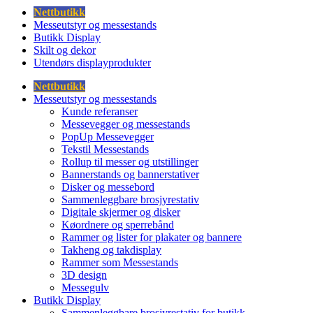
Nettbutikk
Messeutstyr og messestands
Butikk Display
Skilt og dekor
Utendørs displayprodukter
Nettbutikk
Messeutstyr og messestands
Kunde referanser
Messevegger og messestands
PopUp Messevegger
Tekstil Messestands
Rollup til messer og utstillinger
Bannerstands og bannerstativer
Disker og messebord
Sammenleggbare brosjyrestativ
Digitale skjermer og disker
Køordnere og sperrebånd
Rammer og lister for plakater og bannere
Takheng og takdisplay
Rammer som Messestands
3D design
Messegulv
Butikk Display
Sammenleggbare brosjyrestativ for butikk