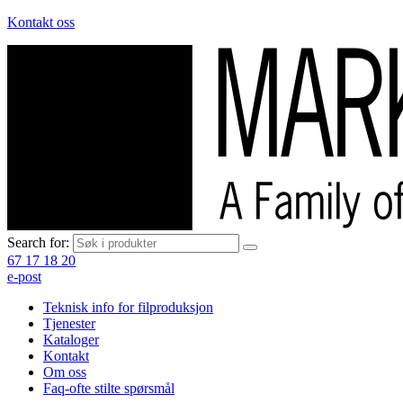
Kontakt oss
Search for:
67 17 18 20
e-post
Teknisk info for filproduksjon
Tjenester
Kataloger
Kontakt
Om oss
Faq-ofte stilte spørsmål