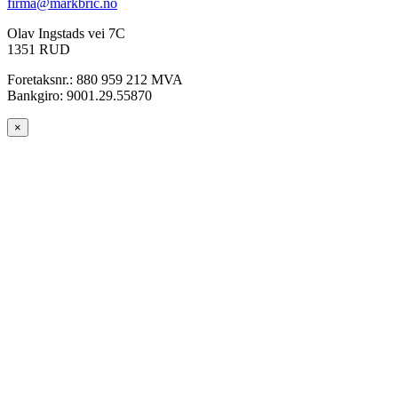
firma@markbric.no
Olav Ingstads vei 7C
1351 RUD
Foretaksnr.: 880 959 212 MVA
Bankgiro: 9001.29.55870
×