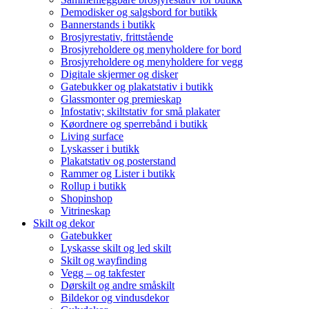
Demodisker og salgsbord for butikk
Bannerstands i butikk
Brosjyrestativ, frittstående
Brosjyreholdere og menyholdere for bord
Brosjyreholdere og menyholdere for vegg
Digitale skjermer og disker
Gatebukker og plakatstativ i butikk
Glassmonter og premieskap
Infostativ; skiltstativ for små plakater
Køordnere og sperrebånd i butikk
Living surface
Lyskasser i butikk
Plakatstativ og posterstand
Rammer og Lister i butikk
Rollup i butikk
Shopinshop
Vitrineskap
Skilt og dekor
Gatebukker
Lyskasse skilt og led skilt
Skilt og wayfinding
Vegg – og takfester
Dørskilt og andre småskilt
Bildekor og vindusdekor