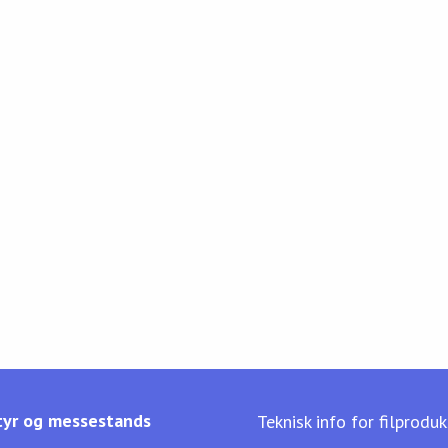
yr og messestands
Teknisk info for filprodu