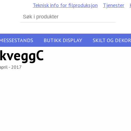
Teknisk info for filproduksjon
Tjenester
Search
for:
MESSESTANDS
BUTIKK DISPLAY
SKILT OG DEKOR
ckveggC
april - 2017