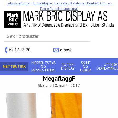
Teknisk info for filproduksjon
Tjenester
Kataloger
Kontakt
Om oss
Faq-ofte stilte spørsmål
Search
for:
67 17 18 20
e-post
MESSEUTSTYR
SKILT
BUTIKK
UTENDØ
NETTBUTIKK
OG
OG
DISPLAY
DISPLAYPRO
MESSESTANDS
DEKOR
MegaflaggF
Skrevet 30. mars - 2017