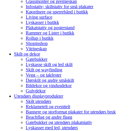
Glassmonter og premieskap
Infostativ; skiltstativ for små plakater
Køordnere og sperrebånd i butikk
Living surface
Lyskasser i butikk
Plakatstativ og posterstand
Rammer og Lister i butikk
Rollup i butikk
Shopinshop
Vitrineskap
Skilt og dekor
Gatebukker
Lyskasse skilt og led skilt
Skilt og wayfinding
Vegg – og takfester
Dørskilt og andre småskilt
Bildekor og vindusdekor
Gulvdekor
Utendørs displayprodukter
Skilt utendørs
Reklametelt og eventtelt
Bannere og storformat plakater for utendørs bruk
Beachflag og andre flagg
Gatebukker og utendørs plakatstativ
Lyskasser med led, utendørs