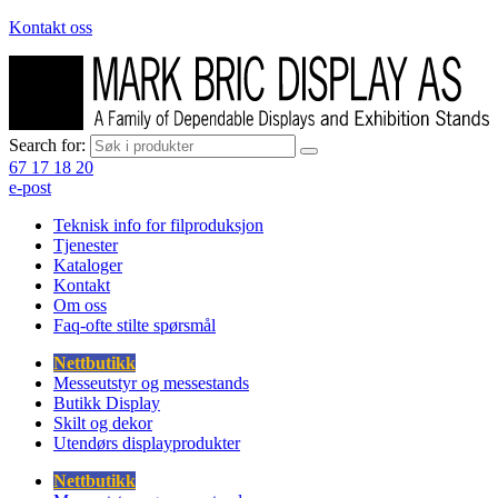
Kontakt oss
Search for:
67 17 18 20
e-post
Teknisk info for filproduksjon
Tjenester
Kataloger
Kontakt
Om oss
Faq-ofte stilte spørsmål
Nettbutikk
Messeutstyr og messestands
Butikk Display
Skilt og dekor
Utendørs displayprodukter
Nettbutikk