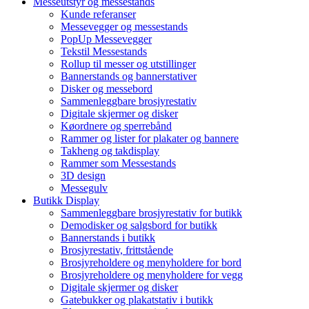
Messeutstyr og messestands
Kunde referanser
Messevegger og messestands
PopUp Messevegger
Tekstil Messestands
Rollup til messer og utstillinger
Bannerstands og bannerstativer
Disker og messebord
Sammenleggbare brosjyrestativ
Digitale skjermer og disker
Køordnere og sperrebånd
Rammer og lister for plakater og bannere
Takheng og takdisplay
Rammer som Messestands
3D design
Messegulv
Butikk Display
Sammenleggbare brosjyrestativ for butikk
Demodisker og salgsbord for butikk
Bannerstands i butikk
Brosjyrestativ, frittstående
Brosjyreholdere og menyholdere for bord
Brosjyreholdere og menyholdere for vegg
Digitale skjermer og disker
Gatebukker og plakatstativ i butikk