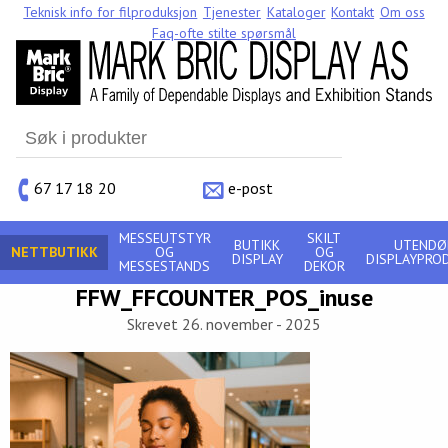
Teknisk info for filproduksjon
Tjenester
Kataloger
Kontakt
Om oss
Faq-ofte stilte spørsmål
Search
for:
67 17 18 20
e-post
MESSEUTSTYR
SKILT
BUTIKK
UTENDØ
NETTBUTIKK
OG
OG
DISPLAY
DISPLAYPRO
MESSESTANDS
DEKOR
FFW_FFCOUNTER_POS_inuse
Skrevet 26. november - 2025