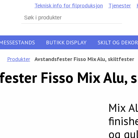
Teknisk info for filproduksjon
Tjenester
Search
for:
MESSESTANDS
BUTIKK DISPLAY
SKILT OG DEKOR
Produkter
Avstandsfester Fisso Mix Alu, skiltfester
ester Fisso Mix Alu, s
Mix Al
finishe
og gul