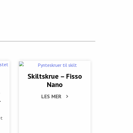
Skiltskrue – Fisso
Nano
t
LES MER
l
et