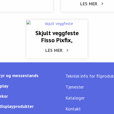
LES MER
Skjult veggfeste
Fisso Pixfix,
LES MER
yr og messestands
Teknisk info for filprodu
splay
Tjenester
ekor
Kataloger
displayprodukter
Kontakt