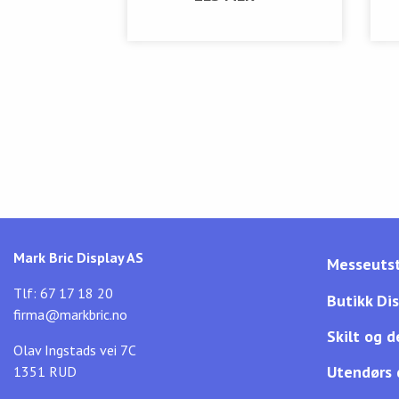
Mark Bric Display AS
Messeutst
Tlf: 67 17 18 20
Butikk Di
firma@markbric.no
Skilt og d
Olav Ingstads vei 7C
Utendørs 
1351 RUD