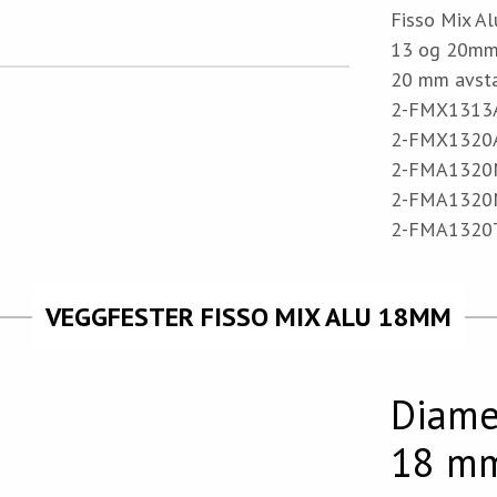
Fisso Mix Al
13 og 20mm a
20 mm avsta
2-FMX1313AR
2-FMX1320AL
2-FMA1320MS
2-FMA1320MG
2-FMA1320TI
VEGGFESTER FISSO MIX ALU 18MM
Diame
18 m