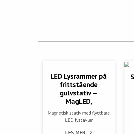
LED Lysrammer på
S
frittstående
gulvstativ –
MagLED,
Magnetisk stativ med flyttbare
LED lystavler
LES MER