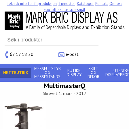
Teknisk info for filproduksjon
Tjenester
Kataloger
Kontakt
Om oss
Faq-ofte stilte spørsmål
Search
for:
67 17 18 20
e-post
MESSEUTSTYR
SKILT
BUTIKK
UTENDØ
NETTBUTIKK
OG
OG
DISPLAY
DISPLAYPRO
MESSESTANDS
DEKOR
MultimasterQ
Skrevet 1. mars - 2017