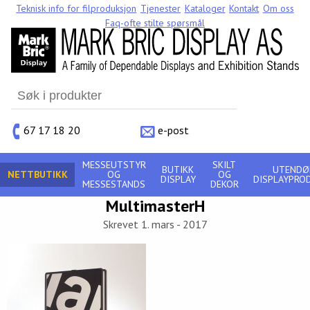
Teknisk info for filproduksjon
Tjenester
Kataloger
Kontakt
Om oss
Faq-ofte stilte spørsmål
Search
for:
67 17 18 20
e-post
MESSEUTSTYR
SKILT
BUTIKK
UTENDØ
NETTBUTIKK
OG
OG
DISPLAY
DISPLAYPRO
MESSESTANDS
DEKOR
MultimasterH
Skrevet 1. mars - 2017