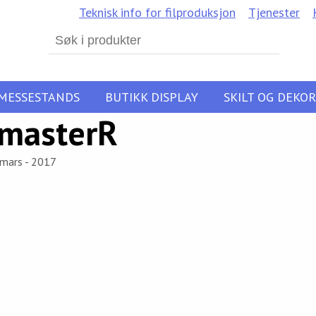
Teknisk info for filproduksjon
Tjenester
Search
for:
MESSESTANDS
BUTIKK DISPLAY
SKILT OG DEKOR
masterR
 mars - 2017