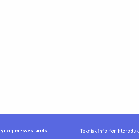
yr og messestands
Teknisk info for filprodu