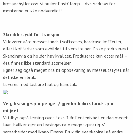
brosjyrehyller osv. Vi bruker FastClamp – dvs verktøy for
montering er ikke nødvendigt!
Skreddersydd for transport
Vi leverer våre messestands i softcases, hardcase kofferter,
eller i kofferter som avbildet til venstre her. Disse produseres i
Skandinavia og holder høy kvalitet. Produseres kun etter mål –
det finnes ikke standard størrelser.
Egner seg også meget bra til oppbevaring av messeutstyret når
det ikke er i bruk.
Leveres med låsbare hjul og håndtak.
Velg leasing-spar penger / gjenbruk din stand- spar
miljøet
Vi tilbyr også leasing over f.eks 3 år. Rentenivået er idag meget
lavt, hvilket gjør en leasingavtale meget gunstig. Vi
samarbeider med Ikano Finans. Bruk din egenkapital på andre