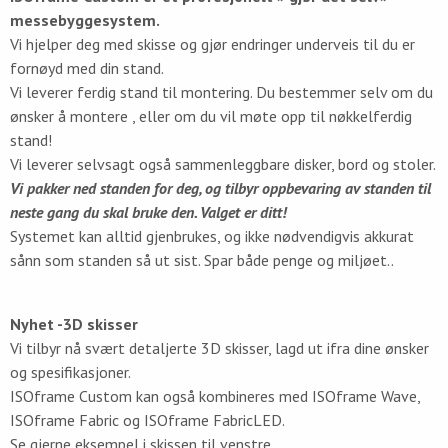
messebyggesystem.
Vi hjelper deg med skisse og gjør endringer underveis til du er
fornøyd med din stand.
Vi leverer ferdig stand til montering. Du bestemmer selv om du
ønsker å montere , eller om du vil møte opp til nøkkelferdig
stand!
Vi leverer selvsagt også sammenleggbare disker, bord og stoler.
Vi pakker ned standen for deg, og tilbyr oppbevaring av standen til
neste gang du skal bruke den. Valget er ditt!
Systemet kan alltid gjenbrukes, og ikke nødvendigvis akkurat
sånn som standen så ut sist. Spar både penge og miljøet..
Nyhet -3D skisser
Vi tilbyr nå svært detaljerte 3D skisser, lagd ut ifra dine ønsker
og spesifikasjoner.
ISOframe Custom kan også kombineres med ISOframe Wave,
ISOframe Fabric og ISOframe FabricLED.
Se gjerne eksempel i skissen til venstre.