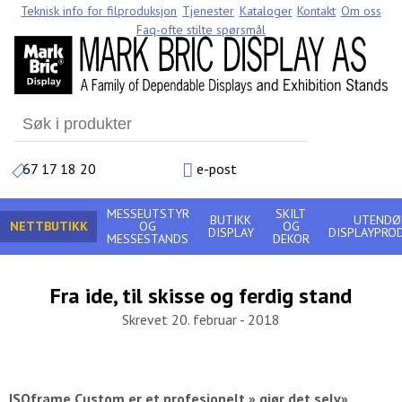
Teknisk info for filproduksjon
Tjenester
Kataloger
Kontakt
Om oss
Faq-ofte stilte spørsmål
Search
for:
67 17 18 20
e-post
MESSEUTSTYR
SKILT
BUTIKK
UTENDØ
NETTBUTIKK
OG
OG
DISPLAY
DISPLAYPRO
MESSESTANDS
DEKOR
Fra ide, til skisse og ferdig stand
Skrevet 20. februar - 2018
ISOframe Custom er et profesjonelt » gjør det selv»