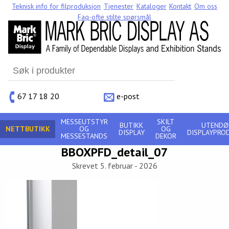
Teknisk info for filproduksjon
Tjenester
Kataloger
Kontakt
Om oss
Faq-ofte stilte spørsmål
Search
for:
67 17 18 20
e-post
MESSEUTSTYR
SKILT
BUTIKK
UTENDØ
NETTBUTIKK
OG
OG
DISPLAY
DISPLAYPRO
MESSESTANDS
DEKOR
BBOXPFD_detail_07
Skrevet 5. februar - 2026