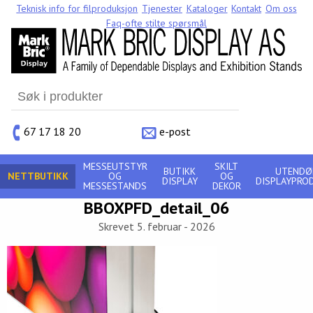
Teknisk info for filproduksjon
Tjenester
Kataloger
Kontakt
Om oss
Faq-ofte stilte spørsmål
Search
for:
67 17 18 20
e-post
MESSEUTSTYR
SKILT
BUTIKK
UTENDØ
NETTBUTIKK
OG
OG
DISPLAY
DISPLAYPRO
MESSESTANDS
DEKOR
BBOXPFD_detail_06
Skrevet 5. februar - 2026