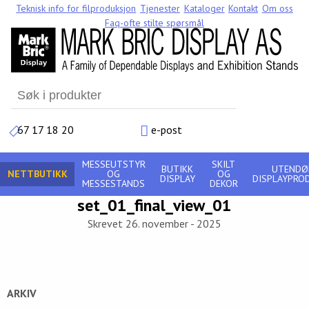
Teknisk info for filproduksjon
Tjenester
Kataloger
Kontakt
Om oss
Faq-ofte stilte spørsmål
Search
for:
67 17 18 20
e-post
MESSEUTSTYR
SKILT
BUTIKK
UTENDØ
NETTBUTIKK
OG
OG
DISPLAY
DISPLAYPRO
MESSESTANDS
DEKOR
set_01_final_view_01
Skrevet 26. november - 2025
ARKIV